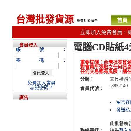
台灣批發貨源
首頁
免費批發廣告
立即加入免費會員，
電腦CD貼紙4
會員登入
帳號：
密碼：
重要提醒：台灣批發貨
對會員所張貼之任何訊
任何交易都有風險，請
分類：
文具禮贈
免費加入會員
s8832140
忘記密碼？
會員代號：
廣告
留言在
發送私人
此批發廣
聯絡電話：
請先
登入