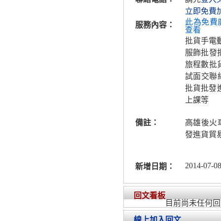
立即免費
此為免費
服務內容：
查看
批貨手電
服飾批發
旅程數批
試面交聯
批貨批發進
上課等
備註：
高雄後火
發進貨貿
2014-07-08
新增日期：
回文看板
目前尚未任何回
線上加入回文