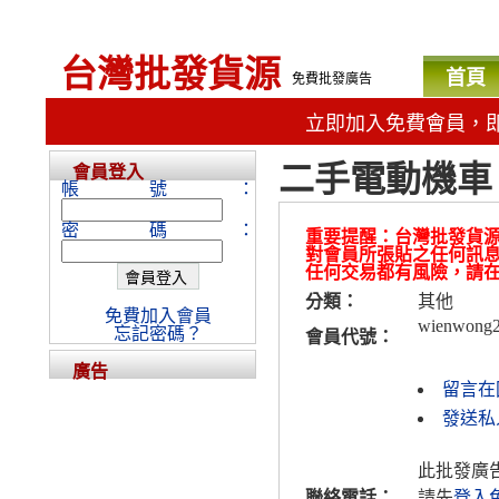
台灣批發貨源
首頁
免費批發廣告
立即加入免費會員，
二手電動機車
會員登入
帳號：
密碼：
重要提醒：台灣批發貨
對會員所張貼之任何訊
任何交易都有風險，請
分類：
其他
免費加入會員
wienwong
忘記密碼？
會員代號：
廣告
留言在
發送私人
此批發廣
聯絡電話：
請先
登入