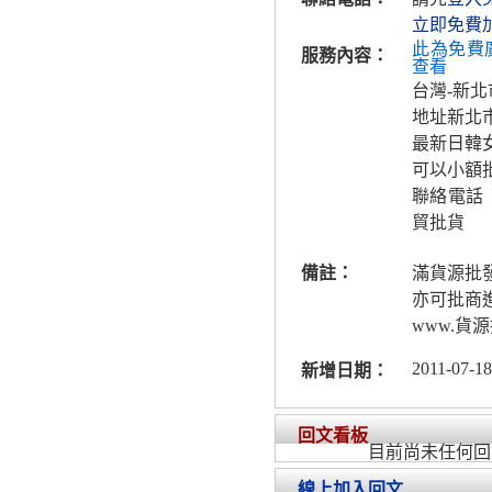
立即免費
此為免費
服務內容：
查看
台灣-新北
地址新北
最新日韓
可以小額
聯絡電話
貿批貨
備註：
滿貨源批
亦可批商
www.貨
2011-07-18
新增日期：
回文看板
目前尚未任何回
線上加入回文