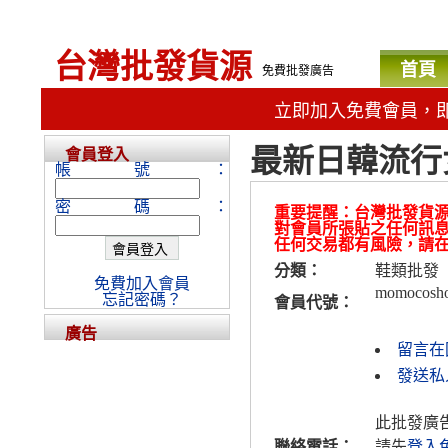
台灣批發貨源
首頁
免費批發廣告
立即加入免費會員，
最新日韓流行
會員登入
帳號：
密碼：
重要提醒：台灣批發貨
對會員所張貼之任何訊
任何交易都有風險，請
分類：
鞋類批發
免費加入會員
momocosh
忘記密碼？
會員代號：
廣告
留言在
發送私人
此批發廣
聯絡電話：
請先
登入