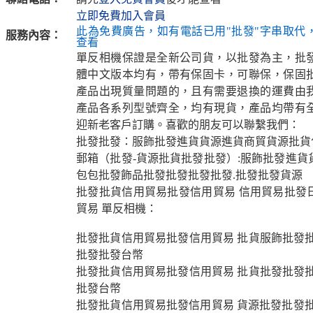
立即免費加入會員
此為免費廣告，如有電話已用"批發"字串取代
服務內容：
查看
單反相機保證是全新公司貨，以批發為主，批
體中文版本均有，帶有保固卡，可聯保，保固
產品出現質量問題的，且有需要退換的運費由
產品各系列型號齊全，均有現貨，產品均帶有
迎新老客戶訂購。喜歡的朋友可以聯繫我們：
批發批發：服飾批發進貨貨源進貨商貿貨源批貨
郵箱（批發-貨源批貨批發批發）:服飾批發進貨
包包批發飾品批發批發批發批發.批發批發貨源
批發批貨信用貿易批發信用貿易 信用貿易批發
貿易 單反相機：
批發批貨信用貿易批發信用貿易 批貨服飾批發批
批發批發台幣
批發批貨信用貿易批發信用貿易 批貨批發批發批
批發台幣
批發批貨信用貿易批發信用貿易 貨源批發批發批