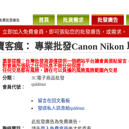
首頁
批貨需求
批發廣告
免費批發廣告
立即加入免費會員，即可張貼您的批發廣告，或需求。
賣客瘋： 專業批發Canon Niko
重要提醒：台灣批發貨源僅提供一個網站平台讓會員張貼留言
對會員所張貼之任何訊息不做任何保證！
任何交易都有風險，請在可以負擔的風險風險範圍內交易
分類：
3C電子商品批發
qsldmui
會員代號：
留言在回文看板
發送私人訊息給qsldmui
此批發廣告為免費廣告，
聯絡電話：
請先
登入免費會員
後才能查看