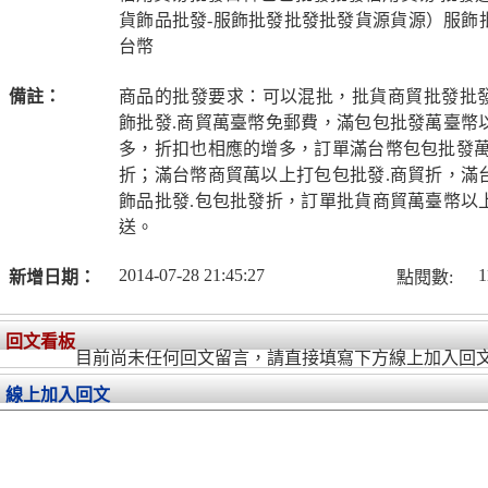
貨飾品批發-服飾批發批發批發貨源貨源）服飾
台幣
備註：
商品的批發要求：可以混批，批貨商貿批發批
飾批發.商貿萬臺幣免郵費，滿包包批發萬臺幣
多，折扣也相應的增多，訂單滿台幣包包批發萬
折；滿台幣商貿萬以上打包包批發.商貿折，滿
飾品批發.包包批發折，訂單批貨商貿萬臺幣以
送。
2014-07-28 21:45:27
1
新增日期：
點閱數:
回文看板
目前尚未任何回文留言，請直接填寫下方線上加入回
線上加入回文