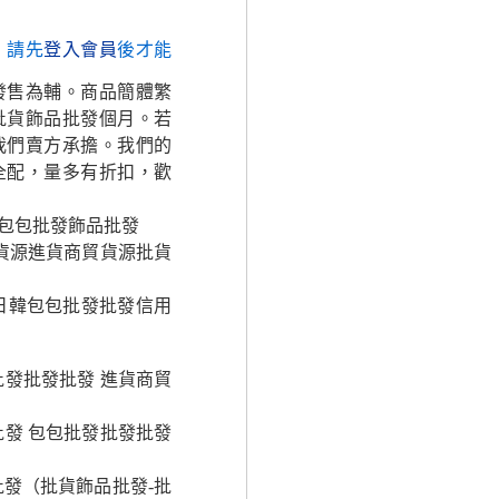
，請先
登入會員
後才能
發售為輔。商品簡體繁
批貨飾品批發個月。若
我們賣方承擔。我們的
全配，量多有折扣，歡
包包批發飾品批發
貨源進貨商貿貨源批貨
日韓包包批發批發信用
發批發批發 進貨商貿
發 包包批發批發批發
發（批貨飾品批發-批