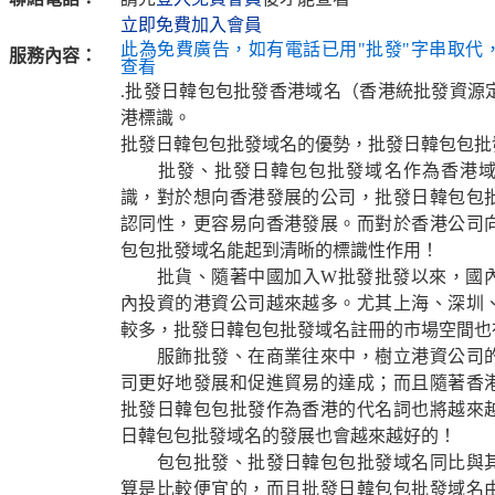
立即免費加入會員
此為免費廣告，如有電話已用"批發"字串取代
服務內容：
查看
.批發日韓包包批發香港域名（香港統批發資源
港標識。
批發日韓包包批發域名的優勢，批發日韓包包批
批發、批發日韓包包批發域名作為香港域
識，對於想向香港發展的公司，批發日韓包包
認同性，更容易向香港發展。而對於香港公司
包包批發域名能起到清晰的標識性作用！
批貨、隨著中國加入W批發批發以來，國內
內投資的港資公司越來越多。尤其上海、深圳
較多，批發日韓包包批發域名註冊的市場空間也
服飾批發、在商業往來中，樹立港資公司的
司更好地發展和促進貿易的達成；而且隨著香
批發日韓包包批發作為香港的代名詞也將越來
日韓包包批發域名的發展也會越來越好的！
包包批發、批發日韓包包批發域名同比與其
算是比較便宜的，而且批發日韓包包批發域名