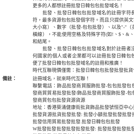
更多的人都想註冊批發日韓包包批發域名！
批發、批發日韓包包批發域名的註冊字符長
符，最多貨源包包批發個字符。而且只提供英文字
大小寫）、數字（批發-包包批發）、以及"-"
橫線），不能使用空格及特殊字符(如!、$、&、? 
和結尾。
批發、批發日韓包包批發域名對於註冊者沒
何國家的個人或者企業都可以註冊批發日韓包
便了批發日韓包包批發域名的註冊和推廣！
時代互聯現價僅需：批發日韓包包批發批發批貨
備註：
註冊域名，就來時代互聯！
聯繫電話：飾品批發商貿服飾批發-包包批發包
發商貿貿易批發批發/飾品批發商貿服飾批發-包
發商貿包包批發貨源貨源
地址：香港葵涌健康街批貨飾品批發號恒亞中心
批發貨源批貨批發批發: 批發小額批發批發批發
批發信用貿易批發批發.批發日韓包包批發
W批發批發批發批發批發批發: 批發批發批發批發: