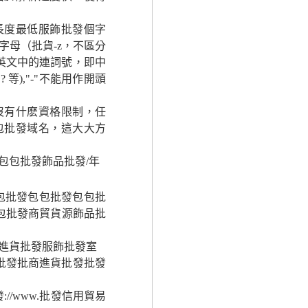
度最低服飾批發個字
母（批貨-z，不區分
（英文中的連詞號，即中
等),"-"不能用作開頭
有什麽資格限制，任
包批發域名，這大大方
包包批發飾品批發/年
包批發包包批發包包批
包批發商貿貨源飾品批
進貨批發服飾批發室
批發批商進貨批發批發
//www.批發信用貿易