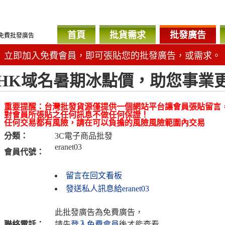
首頁
批貨需求
批發廣告
免費批發廣告
立即加入免費會員，即可張貼您的批發廣告，或需求。
.HK域名暑期冰點價，助您事業
重要提醒：台灣批發貨源僅提供一個網站平台讓會員張貼留言
對會員所張貼之任何訊息不做任何保證！
任何交易都有風險，請在可以負擔的風險風險範圍內交易
分類：
3C電子商品批發
eranet03
會員代號：
留言在回文看板
發送私人訊息給eranet03
此批發廣告為免費廣告，
聯絡電話：
請先
登入免費會員
後才能查看