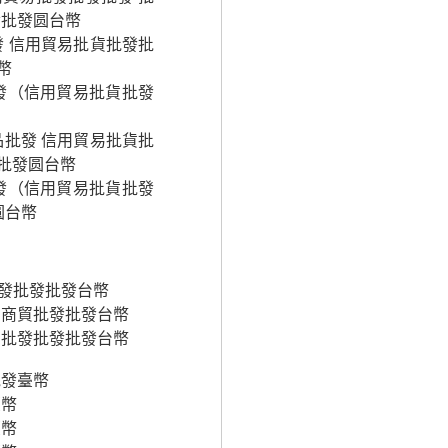
發批發圆台幣
 信用貿易批貨批發批
幣
發（信用貿易批貨批發
批發 信用貿易批貨批
貿批發圆台幣
發（信用貿易批貨批發
圆台幣
批發批發批發台幣
貨商貿批發批發台幣
品批發批發批發台幣
批發臺幣
臺幣
臺幣