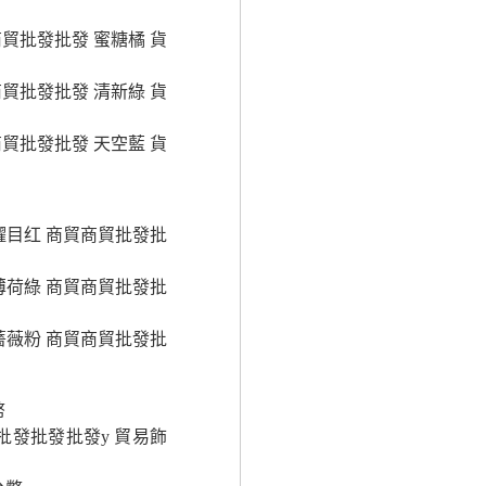
貿批發批發 蜜糖橘 貨
貿批發批發 清新綠 貨
貿批發批發 天空藍 貨
耀目红 商貿商貿批發批
薄荷綠 商貿商貿批發批
薔薇粉 商貿商貿批發批
幣
批發批發批發y 貿易飾