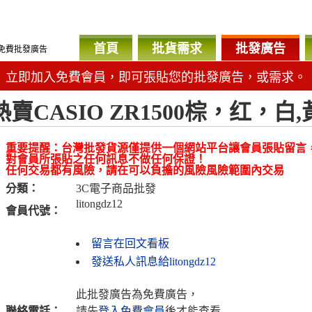
首頁
批貨需求
批發廣告
免費批發廣告
立即加入免費會員，即可張貼您的批發廣告，或需求。
熱賣CASIO ZR1500棕，红，白,黃
重要提醒：台灣批發貨源僅提供一個網站平台讓會員張貼留言
對會員所張貼之任何訊息不做任何保證！
任何交易都有風險，請在可以負擔的風險風險範圍內交易
分類：
3C電子商品批發
litongdz12
會員代號：
留言在回文看板
發送私人訊息給litongdz12
此批發廣告為免費廣告，
聯絡電話：
請先
登入免費會員
後才能查看