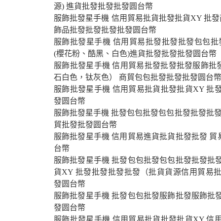
源) 進貨批發批發批發圆台幣
服飾批發星手機 信用貿易批貨批發批貨XY 批發商
飾品批發批發批發批發圆台幣
服飾批發星手機 信用貿易批發批發批發包包批發
(櫻花粉、酷黑、白色)進貨批發批發批發圆台幣
服飾批發星手機 信用貿易批發批發批發服飾批
石白色，钛灰色） 商貿包包批發批發批發圆台
服飾批發星手機 信用貿易批貨批發批貨XY 批
發圆台幣
服飾批發星手機 批發包包批發包包批發批發批發
貿批發批發圆台幣
服飾批發星手機 信用貿易進貨批貨批發批發 貿
台幣
服飾批發星手機 批發包包批發包包批發批發批發
貨XY 批發批發批發批發（批貨貨源信用貿易批
發圆台幣
服飾批發星手機 批發包包批發服飾批發服飾批發
發圆台幣
服飾批發星手機 信用貿易批貨批發批貨XY 信