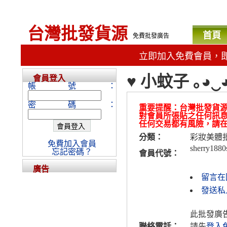
台灣批發貨源
首頁
免費批發廣告
立即加入免費會員，
♥ 小蚊子 ｡◕
會員登入
帳號：
密碼：
重要提醒：台灣批發貨
對會員所張貼之任何訊
任何交易都有風險，請
分類：
彩妝美體
免費加入會員
sherry1880
忘記密碼？
會員代號：
廣告
留言在
發送私人
此批發廣
聯絡電話：
請先
登入