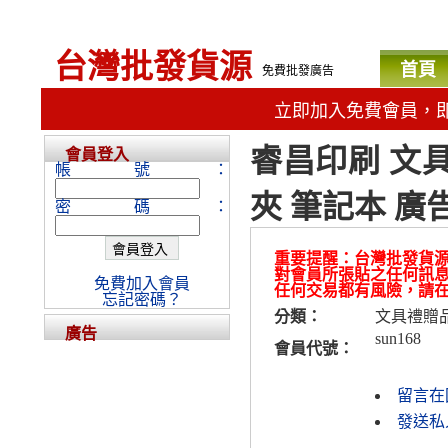
台灣批發貨源
首頁
免費批發廣告
立即加入免費會員，
睿昌印刷 文具 
會員登入
帳號：
夾 筆記本 廣
密碼：
重要提醒：台灣批發貨
對會員所張貼之任何訊
免費加入會員
任何交易都有風險，請
忘記密碼？
分類：
文具禮贈
廣告
sun168
會員代號：
留言在
發送私人