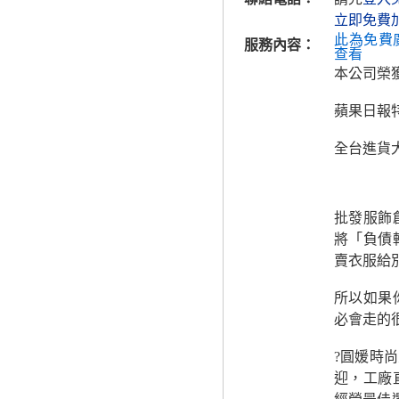
立即免費
此為免費
服務內容：
查看
本公司榮
蘋果日報
全台進貨
批發服飾
將「負債
賣衣服給
所以如果
必會走的
?圓媛時
迎，工廠