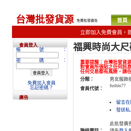
台灣批發貨源
首頁
免費批發廣告
立即加入免費會員，
福興時尚大尺
會員登入
帳號：
密碼：
重要提醒：台灣批發貨
對會員所張貼之任何訊
任何交易都有風險，請
分類：
男女服飾
免費加入會員
fushin77
忘記密碼？
會員代號：
廣告
留言在
發送私人
此批發廣
聯絡電話：
請先
登入