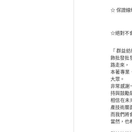
☆ 保證
☆絕對不
『 群益
飾批發批
路走來，
本著專業
大眾。
非常感謝
持與鼓勵
相信在未
產技術層
而我們將
當然，也