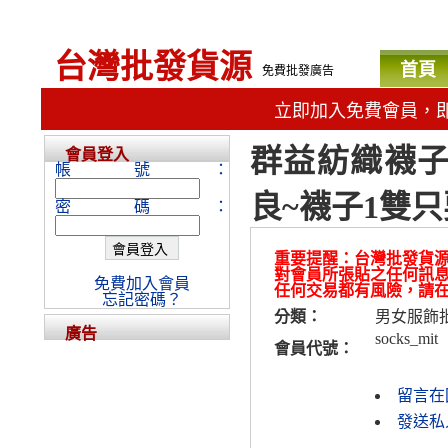
台灣批發貨源
首頁
免費批發廣告
立即加入免費會員，
群益紡織襪子
會員登入
帳號：
良~襪子1雙只
密碼：
重要提醒：台灣批發貨
對會員所張貼之任何訊
免費加入會員
任何交易都有風險，請
忘記密碼？
分類：
男女服飾
廣告
socks_mit
會員代號：
留言在
發送私人