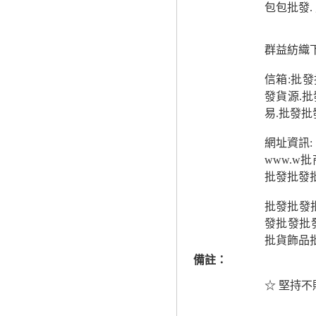
包包批發.
群益紡織
信箱:批
發貨源.批
易.批發批
網址資訊:
www.w
批發批發
批發批發批
發批發批
批貨飾品
備註：
☆ 堅持