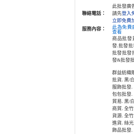
此批發廣
聯絡電話：
請先
登入
立即免費
此為免費
服務內容：
查看
商品批發貨
發.批發
批發批發
發&批發
群益紡織販
批貨. 黑/白
服飾批發. 
包包批發. 
貿易. 黑/
商貿. 全竹
貨源. 全竹
進貨. 絲光
飾品批發.