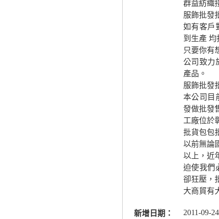
群益紡織
服飾批發
如有客戶
到生產 
只要你有
公司致力
產品。
服飾批發
本公司目
發做批發
工廠位於
批貨包包
以前無論
以上，近
迫使我們
卻狂壓，
大商貿有
2011-09-24
新增日期：