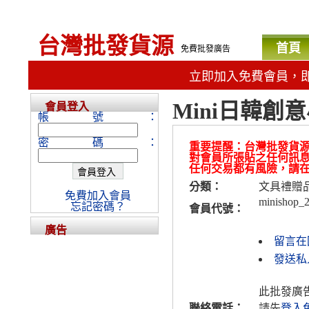
台灣批發貨源
首頁
免費批發廣告
立即加入免費會員，
Mini日韓創
會員登入
帳號：
密碼：
重要提醒：台灣批發貨
對會員所張貼之任何訊
任何交易都有風險，請
分類：
文具禮贈
免費加入會員
minishop_
忘記密碼？
會員代號：
廣告
留言在
發送私人
此批發廣
聯絡電話：
請先
登入