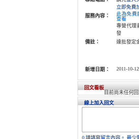
立即免費
此為免費
服務內容：
查看
專營代理
發
備註：
達批發定
2011-10-12
新增日期：
回文看板
目前尚未任何回
線上加入回文
0
請填寫留言內容。
最少