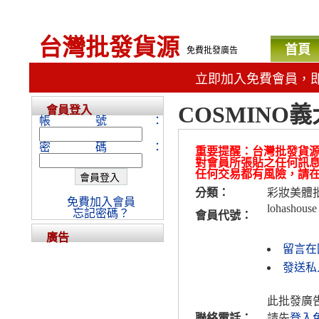
台灣批發貨源
首頁
免費批發廣告
立即加入免費會員，
COSMINO
會員登入
帳號：
密碼：
重要提醒：台灣批發貨
對會員所張貼之任何訊
任何交易都有風險，請
分類：
彩妝美體
免費加入會員
lohashouse
忘記密碼？
會員代號：
廣告
留言在
發送私人
此批發廣
聯絡電話：
請先
登入