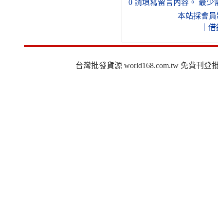
0
請填寫留言內容。
最少
本站採會員
｜
借
台灣批發貨源 world168.com.tw 免費刊登