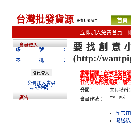
台灣批發貨源
首頁
免費批發廣告
立即加入免費會員，
要找創意小
會員登入
帳號：
(http://wantpi
密碼：
重要提醒：台灣批發貨
對會員所張貼之任何訊
任何交易都有風險，請
免費加入會員
忘記密碼？
分類：
文具禮贈
wantpig
廣告
會員代號：
留言在
發送私人