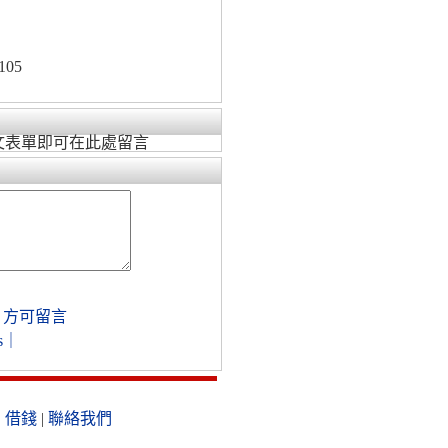
105
文表單即可在此處留言
，方可留言
s
｜
|
借錢
|
聯絡我們