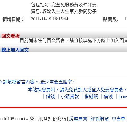
包包批發. 完全免服務費及仲介費
貿易. 輕鬆入主人生第批發間房子
2011-11-19 16:15:44
1
新增日期：
點閱數:
回文看板
目前尚未任何回文留言，請直接填寫下方線上加入回
線上加入回文
0
請填寫留言內容。
最少需要五個字。
本站採會員制，
請先免費加入
或
登入免費會員
後
｜
借錢
｜
小額貸款
｜
借錢網
｜
借钱
｜
loan
ld168.com.tw 免費刊登批發商品 |
房屋買賣
|
評價網站
|
中古車