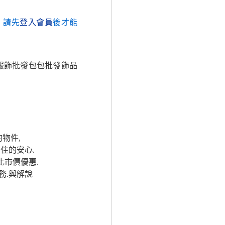
，請先
登入會員
後才能
服飾批發包包批發飾品
.
物件,
 住的安心.
比市價優惠.
務.與解說