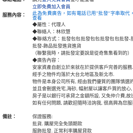
立即免費加入會員
此為免費廣告，如有電話已用"批發"字串取代
服務內容：
查看
◆屬性：代理人
◆聯絡人：林欣慧
◆聯絡方式：批發包包批發包包批發包包批發-
批發-飾品批發進貨進貨
（聯繫我時，請批發定要說是從奇集集看到的）
◆廣告內容：
安家資產自創立於來就在於提供客戶完善的服務
經手之物件均落於大台北地區及新北市.
物件是本身公司所有, 經由我們優質的團隊慎選的
並且會刪選兇宅,海砂, 幅射屋以讓客戶買的放心,
房子是以銀行可承貸之金額所設, 又免仲介費,故
如有任何問題, 請歡迎隨時洽詢我, 很高興為您服
備註：
保證服務:
批貨. 購屋完全免頭期款
服飾批發. 正常利率購屋貸款