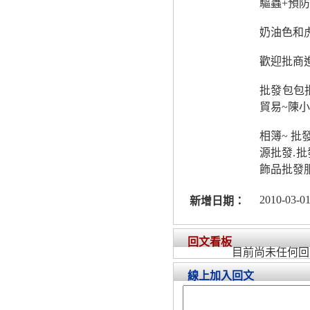
驅蟲+預
奶油色和
歡迎批商
批發包包
貿易~陳小
相簿~ 批
源批發.
飾品批發
2010-03-01
新增日期：
回文看板
目前尚未任何回
線上加入回文