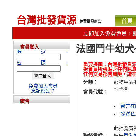
台灣批發貨源
首頁
免費批發廣告
立即加入免費會員，
法國鬥牛幼犬~
會員登入
帳號：
密碼：
重要提醒：台灣批發貨
對會員所張貼之任何訊
任何交易都有風險，請
分類：
寵物用品
免費加入會員
ovo588
忘記密碼？
會員代號：
廣告
留言在
發送私人
此批發廣
聯絡電話：
請先
登入