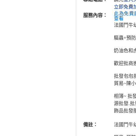
立即免費
此為免費
服務內容：
查看
法國鬥牛幼
驅蟲+預
奶油色和
歡迎批商
批發包包
貿易~陳小
相簿~ 批
源批發.
飾品批發
備註：
法國鬥牛幼