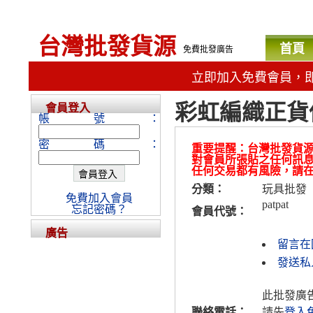
台灣批發貨源
首頁
免費批發廣告
立即加入免費會員，
彩虹編織正貨
會員登入
帳號：
密碼：
重要提醒：台灣批發貨
對會員所張貼之任何訊
任何交易都有風險，請
分類：
玩具批發
免費加入會員
patpat
忘記密碼？
會員代號：
廣告
留言在
發送私人
此批發廣
聯絡電話：
請先
登入