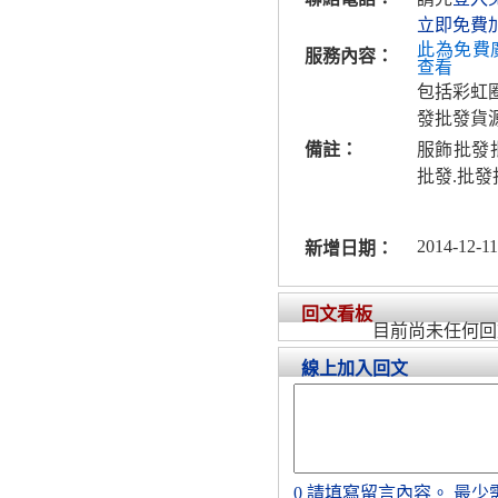
立即免費
此為免費
服務內容：
查看
包括彩虹
發批發貨源
備註：
服飾批發
批發.批
2014-12-11
新增日期：
回文看板
目前尚未任何回
線上加入回文
0
請填寫留言內容。
最少