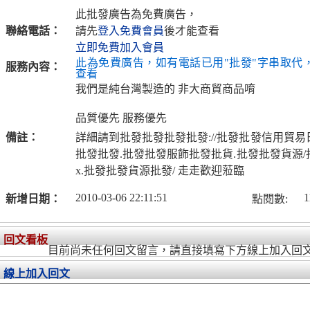
此批發廣告為免費廣告，
聯絡電話：
請先
登入免費會員
後才能查看
立即免費加入會員
此為免費廣告，如有電話已用"批發"字串取代
服務內容：
查看
我們是純台灣製造的 非大商貿商品唷
品質優先 服務優先
備註：
詳細請到批發批發批發批發://批發批發信用貿
批發批發.批發批發服飾批發批貨.批發批發貨源
x.批發批發貨源批發/ 走走歡迎蒞臨
2010-03-06 22:11:51
1
新增日期：
點閱數:
回文看板
目前尚未任何回文留言，請直接填寫下方線上加入回
線上加入回文