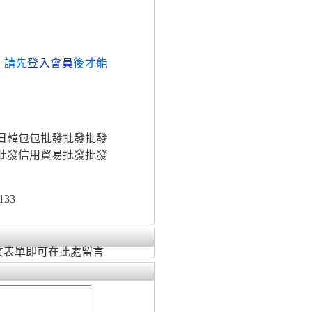
，請先
登入會員
後才能
易日韓包包批發批發批發
/批發信用貿易批發批發
133
文表單即可在此處留言