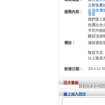
立即免費
此為免費
服務內容：
查看
我們是工廠
批價比台
平均不挑款
歡迎洽詢唷
備註：
滿貨源批
取貨方式: 
以上取貨
2014-12-30
新增日期：
回文看板
目前尚未任何回
線上加入回文