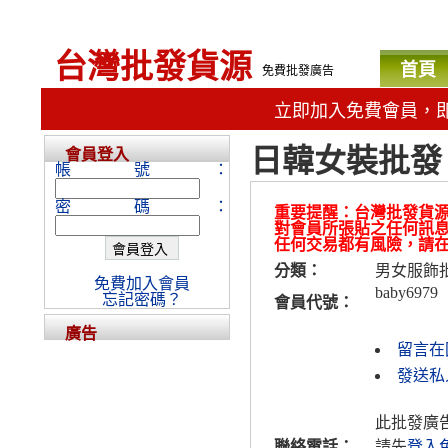
台灣批發貨源
首頁
免費批發廣告
立即加入免費會員，
日韓女裝批發
會員登入
帳號：
密碼：
重要提醒：台灣批發貨
對會員所張貼之任何訊
任何交易都有風險，請
分類：
男女服飾
免費加入會員
baby6979
忘記密碼？
會員代號：
廣告
留言在
發送私人
此批發廣
聯絡電話：
請先
登入