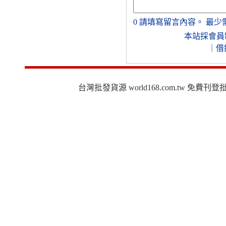
0
請填寫留言內容。
最少
本站採會員
｜
借
台灣批發貨源 world168.com.tw 免費刊登