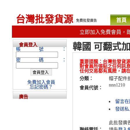
台灣批發貨源
首頁
免費批發廣告
立即加入免費會員，
韓國 可翻式
會員登入
帳號：
密碼：
重要提醒：台灣批發貨
對會員所張貼之任何訊
任何交易都有風險，請
分類：
帽子配件
免費加入會員
nnn1210
忘記密碼？
會員代號：
廣告
留言在
發送私人
此批發廣
聯絡電話：
請先
登入