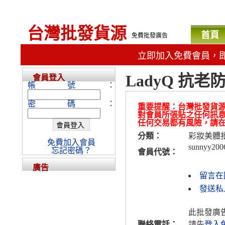
台灣批發貨源
首頁
免費批發廣告
立即加入免費會員，
LadyQ 抗
會員登入
帳號：
密碼：
重要提醒：台灣批發貨
對會員所張貼之任何訊
任何交易都有風險，請
分類：
彩妝美體
免費加入會員
sunnyy200
忘記密碼？
會員代號：
廣告
留言在
發送私人
此批發廣
聯絡電話：
請先
登入