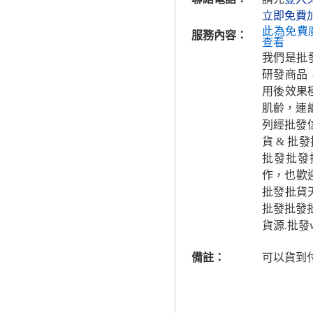
立即免費
此為免費
服務內容：
查看
我們是批
研發商品
用後效果
肌齡，連
列經批發
貨 & 
批發批發
作，也歡
批發批貨
批發批發
貨源.批發
備註：
可以貨到