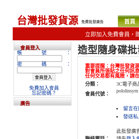
台灣批發貨源
首頁
免費批發廣告
立即加入免費會員，
造型隨身碟批
會員登入
帳號：
密碼：
重要提醒：台灣批發貨
對會員所張貼之任何訊
任何交易都有風險，請
分類：
3C電子商
免費加入會員
pololinsym
忘記密碼？
會員代號：
廣告
留言在
發送私人
此批發廣
聯絡電話：
請先
登入