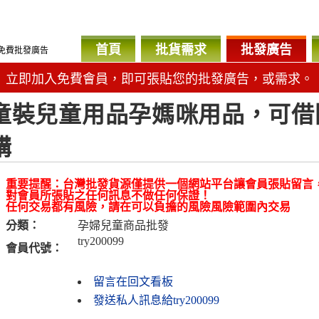
首頁
批貨需求
批發廣告
免費批發廣告
立即加入免費會員，即可張貼您的批發廣告，或需求。
童裝兒童用品孕媽咪用品，可借
購
重要提醒：台灣批發貨源僅提供一個網站平台讓會員張貼留言
對會員所張貼之任何訊息不做任何保證！
任何交易都有風險，請在可以負擔的風險風險範圍內交易
分類：
孕婦兒童商品批發
try200099
會員代號：
留言在回文看板
發送私人訊息給try200099