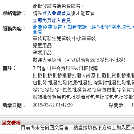
此批發廣告為免費廣告，
聯絡電話：
請先
登入免費會員
後才能查看
立即免費加入會員
此為免費廣告，如有電話已用"批發"字串取代
服務內容：
查看
童裝有新生兒童裝 中小童童裝
兒童用品
孕媽用品
歡迎大量採購（可以供應貨源批發售不批發）
備註：
가막살 나무속寶貝屋&日韓代購
批發批發批發批發批發://貨源.批發批貨批發
包批發.批發批發貨源/批發批商進貨批發批發批
發?批發批發=包包批發貿易批貨包包批發商貿
服飾批發貿易包包批發商貿包包批發包包批發批
2015-03-12 01:42:20
1
新增日期：
點閱數:
回文看板
目前尚未任何回文留言，請直接填寫下方線上加入回