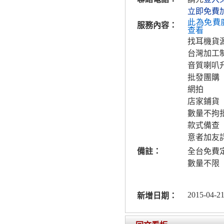
立即免費
此為免費
服務內容：
查看
找耳機貨
台灣加工
音質喇叭
批發團購
網拍
店家鋪貨
數量不拘
款式備查
意者加友
備註：
全台免費
數量不限
2015-04-21
新增日期：