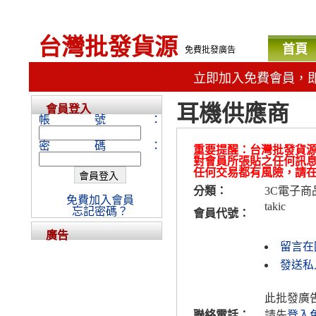
台灣批發貨源
首頁
免費批發廣告
立即加入免費會員，
耳機供應商
會員登入
帳號：
密碼：
重要提醒：台灣批發貨
對會員所張貼之任何訊
任何交易都有風險，請
分類：
3C電子商
免費加入會員
takic
忘記密碼？
會員代號：
廣告
留言在
發送私人
此批發廣
聯絡電話：
請先
登入