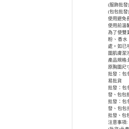
(服飾批
(包包批
使用避免
使用前溫
為了使雙
粉、香水
處。如已
圍肌膚潔
產品規格
原胸圍尺
批發：包
易批貨
批發：包
發、包包
批發：包
發、包包
批發、包
注意事項: