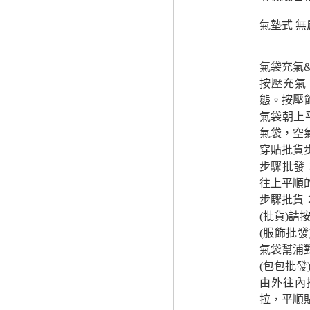
氣墊式 無
氣袋充氣
按壓充氣
態。按壓
氣袋朝上
氣袋，空
穿貼批貨
步驟批發
往上平順
步驟批貨
(批貨)
(服飾批
氣袋幫浦
(包包批
由外往內
拉，平順