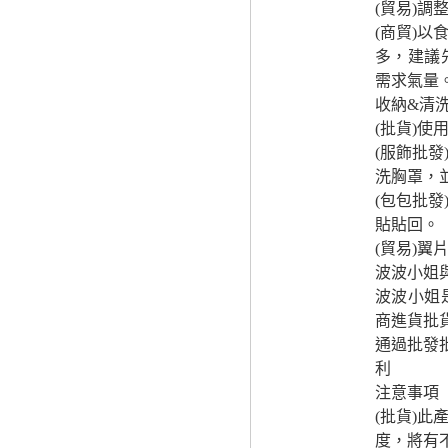
(貿易)
(商貿)
多，建議
需求氣量
收納&清
(批貨)
(服飾批
洗胸罩，
(包包批
貼貼回。
(貿易)
波波小姐
波波小姐
商進貨批
通過批發
利
注意事項
(批貨)
度，將有