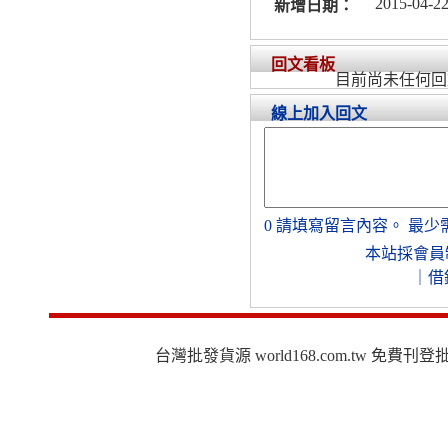
2015-04-22
新增日期：
回文看板
目前尚未任何回
線上加入回文
0
請填寫留言內容。
最少
本站採會員
｜
借
台灣批發貨源 world168.com.tw 免費刊登