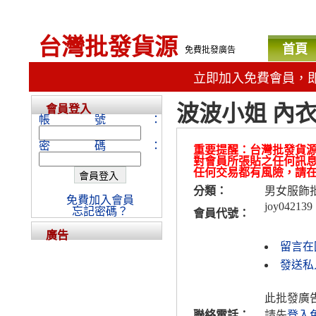
台灣批發貨源
首頁
免費批發廣告
立即加入免費會員，
波波小姐 內衣n
會員登入
帳號：
密碼：
重要提醒：台灣批發貨
對會員所張貼之任何訊
任何交易都有風險，請
分類：
男女服飾
免費加入會員
joy042139
忘記密碼？
會員代號：
廣告
留言在
發送私人
此批發廣
聯絡電話：
請先
登入