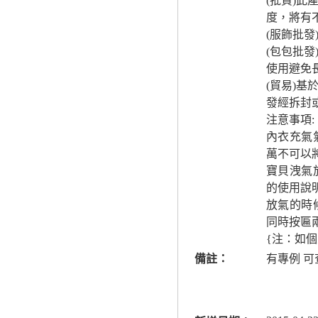
(批貨)
度，將有
(服飾批
(包包批
使用避免
(貿易)
發經拆封
注意事項:
內衣充氣
萬不可以
寶貝洩氣
的使用說
放氣的時
同時按匾
{注：如
備註：
有專例 可