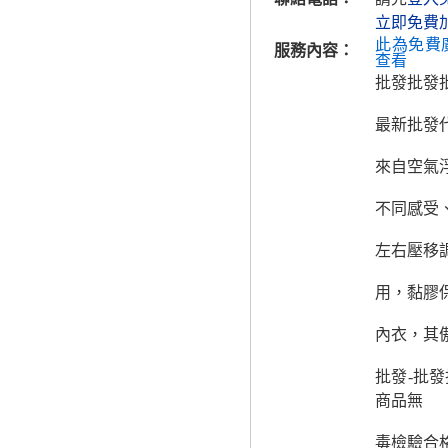
立即免費
此為免費
服務內容：
查看
批發批發
最新批發代
來自空氣
不同感受
左右壓移
用，黏膠
內衣，其
批發-批
商品無
毒檢驗合