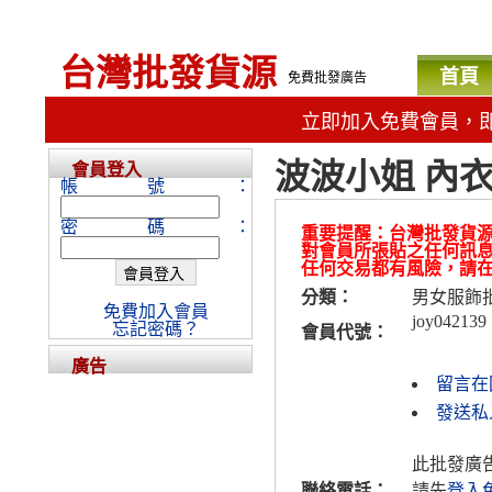
台灣批發貨源
首頁
免費批發廣告
立即加入免費會員，
波波小姐 內衣n
會員登入
帳號：
密碼：
重要提醒：台灣批發貨
對會員所張貼之任何訊
任何交易都有風險，請
分類：
男女服飾
免費加入會員
joy042139
忘記密碼？
會員代號：
廣告
留言在
發送私人
此批發廣
聯絡電話：
請先
登入