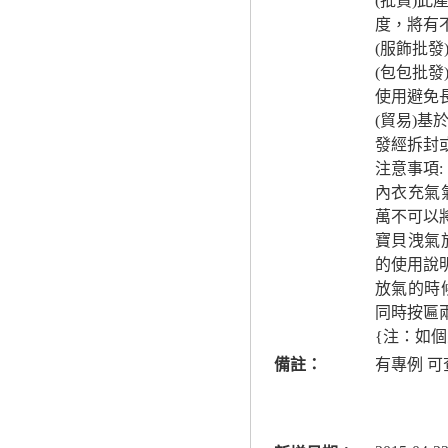
(批貨)
度，將有
(服飾批
(包包批
使用避免
(貿易)
發經拆封
注意事項:
內衣充氣
萬不可以
寶貝洩氣
的使用說
放氣的時
同時按匾
{注：如
備註：
有專例 可