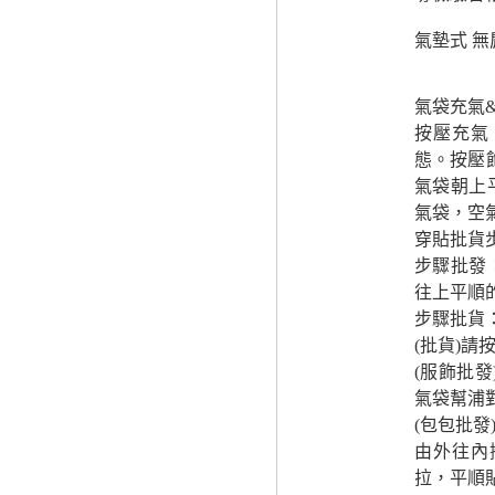
氣墊式 無
氣袋充氣
按壓充氣
態。按壓
氣袋朝上
氣袋，空
穿貼批貨
步驟批發
往上平順
步驟批貨
(批貨)
(服飾批
氣袋幫浦
(包包批
由外往內
拉，平順