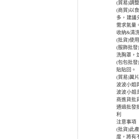
(貿易)
(商貿)
多，建議
需求氣量
收納&清
(批貨)
(服飾批
洗胸罩，
(包包批
貼貼回。
(貿易)
波波小姐
波波小姐
商進貨批
通過批發
利
注意事項
(批貨)
度，將有