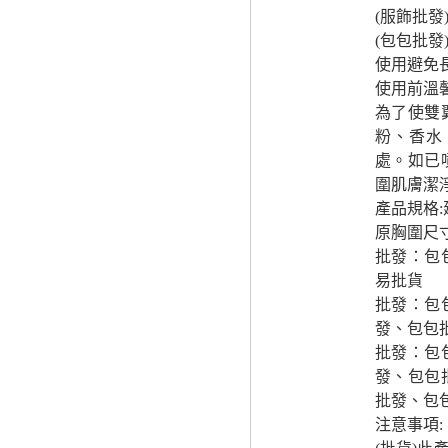
(服飾批
(包包批
使用避免
使用前溫
為了使雙
粉、香水
處。如已
圍肌膚潔
產品規格
原胸圍尺
批發：包
易批貨
批發：包
發、包包
批發：包
發、包包
批發、包
注意事項: