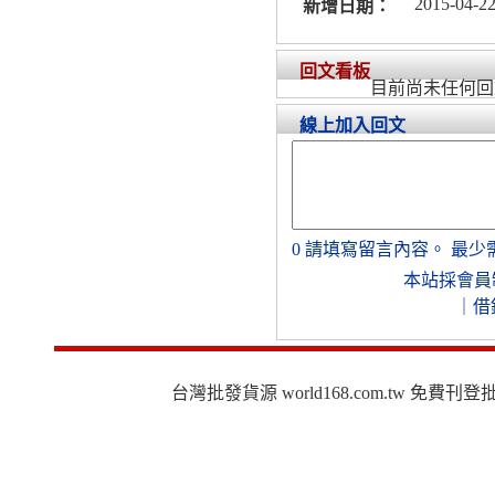
2015-04-22
新增日期：
回文看板
目前尚未任何回
線上加入回文
0
請填寫留言內容。
最少
本站採會員
｜
借
台灣批發貨源 world168.com.tw 免費刊登