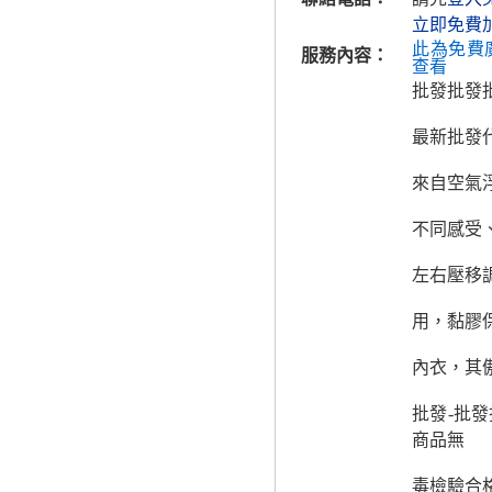
立即免費
此為免費
服務內容：
查看
批發批發
最新批發代
來自空氣
不同感受
左右壓移
用，黏膠
內衣，其
批發-批
商品無
毒檢驗合