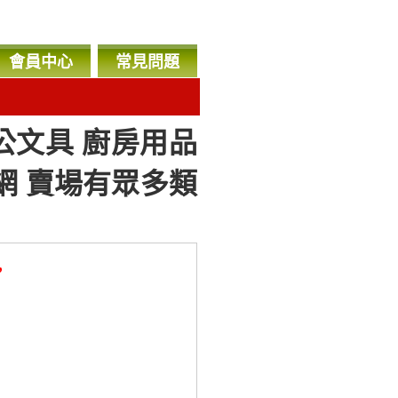
會員中心
常見問題
公文具 廚房用品
衣網 賣場有眾多類
，