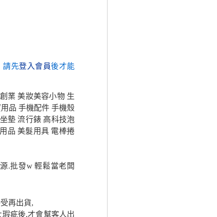
，請先
登入會員
後才能
 創業 美妝美容小物 生
寶用品 手機配件 手機殼
 坐墊 流行錶 高科技泡
用品 美髮用具 電棒捲
貨源.批發w 輕鬆當老闆
受再出貨,
瑕疵後,才會幫客人出