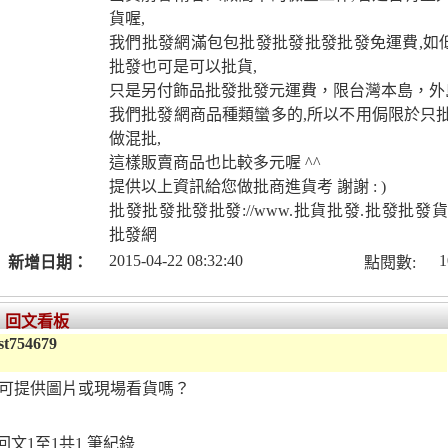
貨喔,
我們批發網滿包包批發批發批發批發免運費,如
批發也可是可以批貨,
只是另付飾品批發批發元運費，限台灣本島，外島
我們批發網商品種類蠻多的,所以不用侷限於只批
做混批,
這樣販賣商品也比較多元喔 ^^
提供以上資訊給您做批商進貨考 謝謝 : )
批發批發批發批發://www.批貨批發.批發批發
批發網
2015-04-22 08:32:40
1
新增日期：
點閱數:
回文看板
st754679
可提供圖片或現場看貨嗎？
回文1至1共1 筆紀錄