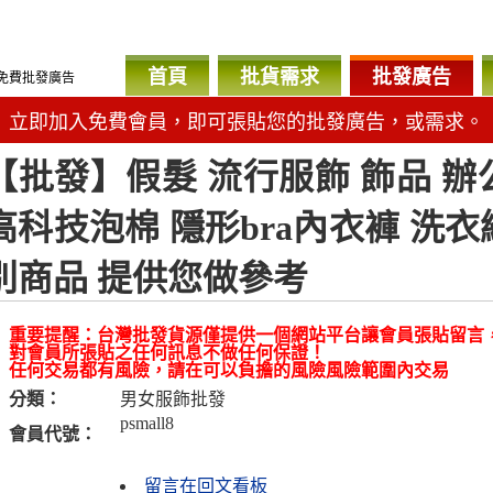
首頁
批貨需求
批發廣告
免費批發廣告
立即加入免費會員，即可張貼您的批發廣告，或需求。
【批發】假髮 流行服飾 飾品 辦
高科技泡棉 隱形bra內衣褲 洗
別商品 提供您做參考
重要提醒：台灣批發貨源僅提供一個網站平台讓會員張貼留言
對會員所張貼之任何訊息不做任何保證！
任何交易都有風險，請在可以負擔的風險風險範圍內交易
分類：
男女服飾批發
psmall8
會員代號：
留言在回文看板