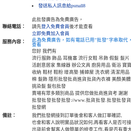
發送私人訊息給psmall8
此批發廣告為免費廣告，
聯絡電話：
請先
登入免費會員
後才能查看
立即免費加入會員
此為免費廣告，如有電話已用"批發"字串取代
服務內容：
查看
您好 我們有
流行服飾 飾品 耳機塞 流行女鞋 吊飾 假髮 髮片
活創意居家 集線器 辦公文具 廚房用品 衛浴 寶
收納 鞋材 鞋粉 增高墊 捕蟑屋 洗衣網 清潔用品
棉 髮飾 隱形批發批商進貨批貨內衣褲 美顏美體
挑染髮 髮包批發
賣場有眾多類別商品 提供您做批商進貨考 謝謝
批發批發批發批發://www.批貨批發.批發批發
批發網
備註：
我們批發網接到訂單後會和客人做訂單確認,
也會和客人說明實品狀況如何,再看客人是否可接
出貨前會幫客人做簡單的檢查工作,看是否有重大