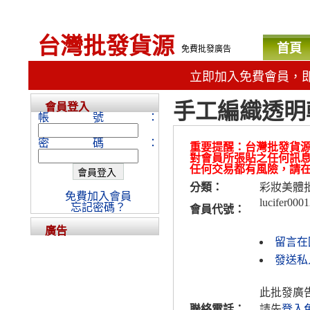
台灣批發貨源
首頁
免費批發廣告
立即加入免費會員，
手工編織透明
會員登入
帳號：
密碼：
重要提醒：台灣批發貨
對會員所張貼之任何訊
任何交易都有風險，請
分類：
彩妝美體
免費加入會員
lucifer000
忘記密碼？
會員代號：
廣告
留言在
發送私人訊
此批發廣
聯絡電話：
請先
登入