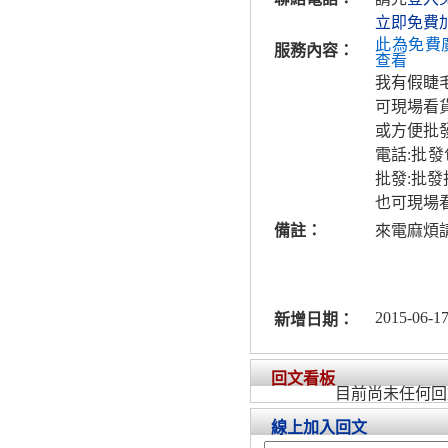
立即免費
此為免費
服務內容：
查看
我有假睫
可現場看
或方便批
電話:批
批發:批
也可現場
備註：
來電麻煩
2015-06-17
新增日期：
回文看板
目前尚未任何回
線上加入回文