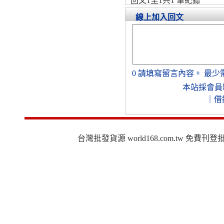
回文1至1共1 筆紀錄
線上加入回文
0
請填寫留言內容。
最少
本站採會員
｜
借
台灣批發貨源 world168.com.tw 免費刊登