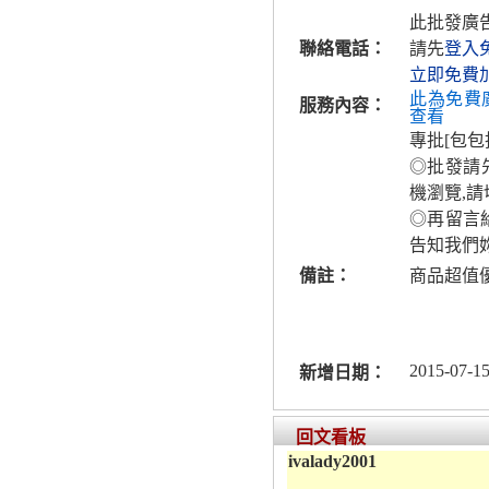
此批發廣
聯絡電話：
請先
登入
立即免費
此為免費
服務內容：
查看
專批[包包
◎批發請先
機瀏覽,請
◎再留言
告知我們
備註：
商品超值
2015-07-15
新增日期：
回文看板
ivalady2001