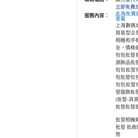
立即免費
此為免費
服務內容：
查看
上海數碼
貿易型企業
相機和手
全，價格
包包批發
源飾品批
包包批發
包批發包
包包批發
發服飾批
(批發-貨
批發批發
批發相機
批發 批商
幣