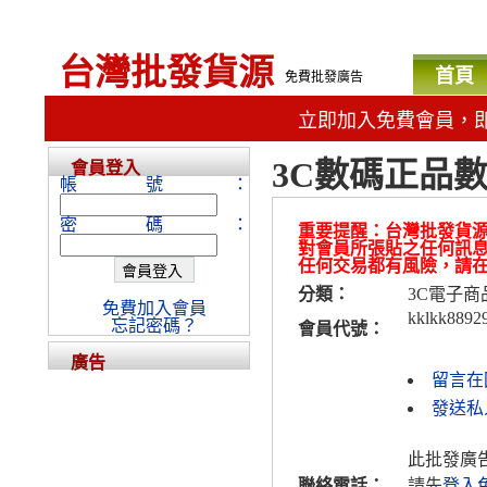
台灣批發貨源
首頁
免費批發廣告
立即加入免費會員，
3C數碼正品
會員登入
帳號：
密碼：
重要提醒：台灣批發貨
對會員所張貼之任何訊
任何交易都有風險，請
分類：
3C電子商
免費加入會員
kklkk8892
忘記密碼？
會員代號：
廣告
留言在
發送私人
此批發廣
聯絡電話：
請先
登入