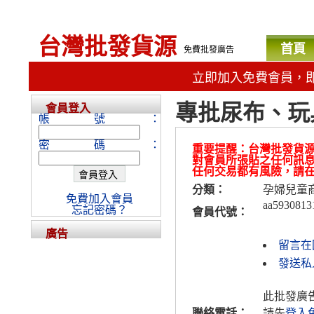
台灣批發貨源
首頁
免費批發廣告
立即加入免費會員，
專批尿布、玩
會員登入
帳號：
密碼：
重要提醒：台灣批發貨
對會員所張貼之任何訊
任何交易都有風險，請
分類：
孕婦兒童
免費加入會員
aa5930813
忘記密碼？
會員代號：
廣告
留言在
發送私人
此批發廣
聯絡電話：
請先
登入