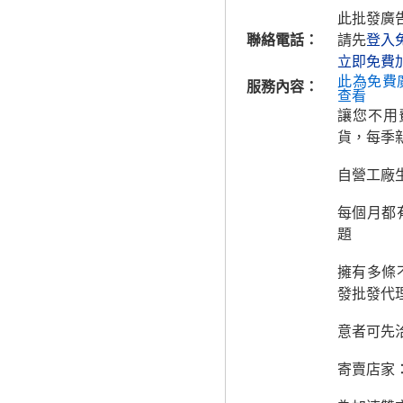
此批發廣
聯絡電話：
請先
登入
立即免費
此為免費
服務內容：
查看
讓您不用
貨，每季
自營工廠
每個月都
題
擁有多條
發批發代
意者可先
寄賣店家