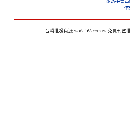
本站採會員
｜
借
台灣批發貨源 world168.com.tw 免費刊登