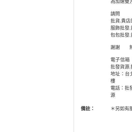
為加速雙
請問
批貨.貴店
服飾批發
包包批發
謝謝 
電子信箱
批發貨源.
地址：台
樓
電話：批
源
備註：
＊另如有