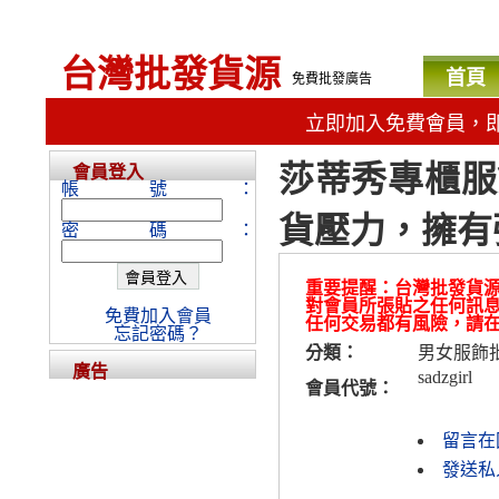
台灣批發貨源
首頁
免費批發廣告
立即加入免費會員，
莎蒂秀專櫃服
會員登入
帳號：
貨壓力，擁有
密碼：
重要提醒：台灣批發貨
對會員所張貼之任何訊
免費加入會員
任何交易都有風險，請
忘記密碼？
分類：
男女服飾
廣告
sadzgirl
會員代號：
留言在
發送私人