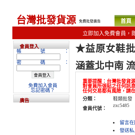
台灣批發貨源
首頁
免費批發廣告
立即加入免費會員，
★益原女鞋批發
會員登入
帳號：
密碼：
涵蓋北中南 
重要提醒：台灣批發貨
免費加入會員
對會員所張貼之任何訊
忘記密碼？
任何交易都有風險，請
分類：
鞋類批發
廣告
zxc5485
會員代號：
留言在
發送私人