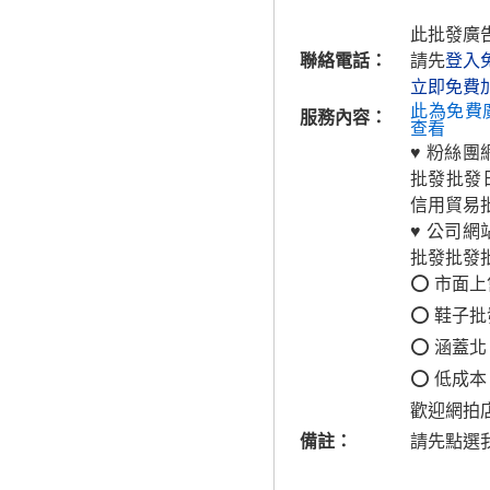
此批發廣
聯絡電話：
請先
登入
立即免費
此為免費
服務內容：
查看
♥ 粉絲團
批發批發
信用貿易
♥ 公司網
批發批發批
⭕ 市面
⭕ 鞋子
⭕ 涵蓋
⭕ 低成本
歡迎網拍
備註：
請先點選我