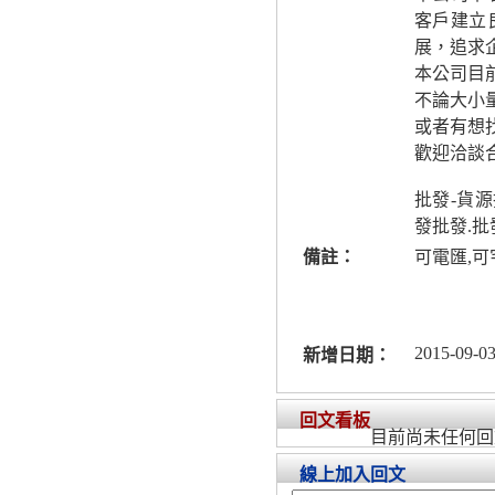
客戶建立
展，追求
本公司目
不論大小
或者有想
歡迎洽談
批發-貨
發批發.
備註：
可電匯,可
2015-09-03
新增日期：
回文看板
目前尚未任何回
線上加入回文