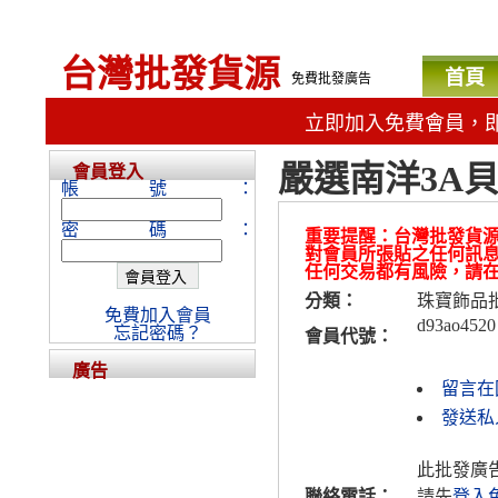
台灣批發貨源
首頁
免費批發廣告
立即加入免費會員，
嚴選南洋3A貝
會員登入
帳號：
密碼：
重要提醒：台灣批發貨
對會員所張貼之任何訊
任何交易都有風險，請
分類：
珠寶飾品
免費加入會員
d93ao4520
忘記密碼？
會員代號：
廣告
留言在
發送私人
此批發廣
聯絡電話：
請先
登入