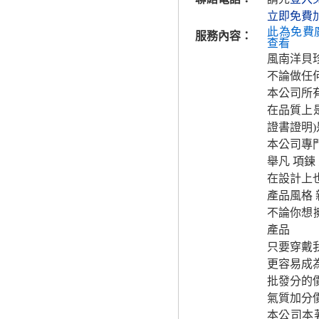
立即免費
此為免費
服務內容：
查看
風南洋貝
不論做任
本公司所
在品質上
證書證明
本公司專
舉凡 項鍊
在設計上
產品風格 
不論你想擁
產品
只要穿戴
更容易成
批發分的
氣質加分
本公司本