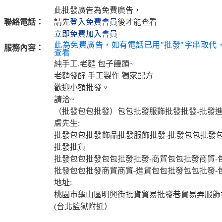
此批發廣告為免費廣告，
聯絡電話：
請先
登入免費會員
後才能查看
立即免費加入會員
此為免費廣告，如有電話已用"批發"字串取代
服務內容：
查看
純手工.老麵 包子饅頭~
老麵發酵 手工製作 獨家配方
歡迎小額批發。
請洽~
（批發包包批發）包包批發服飾批發批發-批發
盧先生:
批發包包批發飾品批發服飾批發-批發包包批發包
批發批貨
批發包包批發包包批發批發-商貿包包批發商貿-
批發包包批發商貿商貿-進貨包包批發包包批發-
地址:
桃園市龜山區明興街批貨貿易批發巷貿易弄服飾
(台北監獄附近）