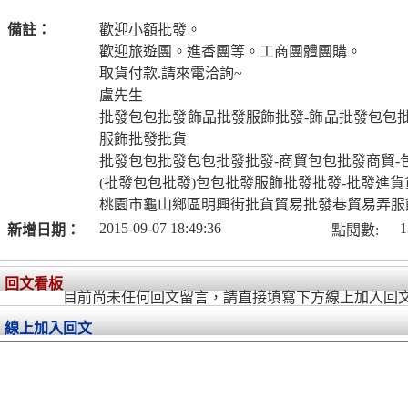
備註：
歡迎小額批發。
歡迎旅遊團。進香團等。工商團體團購。
取貨付款.請來電洽詢~
盧先生
批發包包批發飾品批發服飾批發-飾品批發包包批
服飾批發批貨
批發包包批發包包批發批發-商貿包包批發商貿-
(批發包包批發)包包批發服飾批發批發-批發進
桃園市龜山鄉區明興街批貨貿易批發巷貿易弄服
2015-09-07 18:49:36
1
新增日期：
點閱數:
回文看板
目前尚未任何回文留言，請直接填寫下方線上加入回
線上加入回文