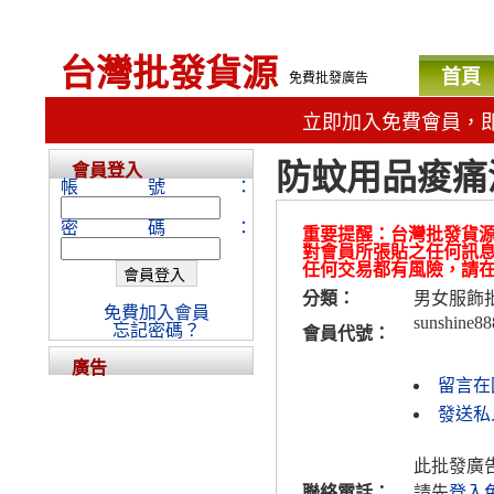
台灣批發貨源
首頁
免費批發廣告
立即加入免費會員，
防蚊用品痠痛
會員登入
帳號：
密碼：
重要提醒：台灣批發貨
對會員所張貼之任何訊
任何交易都有風險，請
分類：
男女服飾
免費加入會員
sunshine88
忘記密碼？
會員代號：
廣告
留言在
發送私人
此批發廣
聯絡電話：
請先
登入