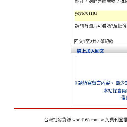
你好，請問有圖看嗎？批
yoyo701101
請問有圖片可看嗎?及批發
回文1至2共2 筆紀錄
線上加入回文
0
請填寫留言內容。
最少
本站採會員
｜
借
台灣批發貨源 world168.com.tw 免費刊登