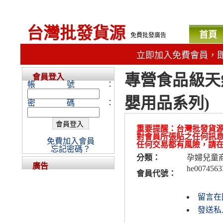
台灣批發貨源
首頁
免費批發廣告
立即加入免費會員，
專營食品級天
會員登入
帳號：
嬰用品系列)
密碼：
重要提醒：台灣批發貨
對會員所張貼之任何訊
免費加入會員
任何交易都有風險，請
忘記密碼？
分類：
孕婦兒童
廣告
he0074563
會員代號：
留言在
發送私人