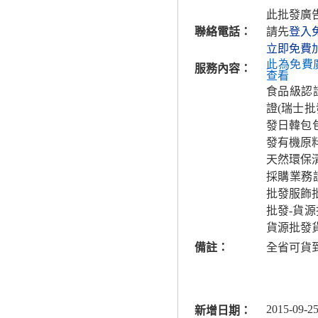
此批發廣
聯絡電話：
請先
登入
立即免費
此為免費
服務內容：
查看
食品級認
證(瑞士
發日韓包
發有機原
天然環保
採購業務
批發服飾
批發-貨
貨源批發
備註：
全省可貨
2015-09-25
新增日期：