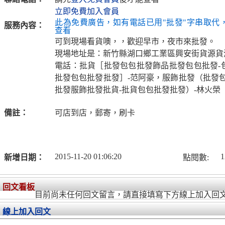
立即免費加入會員
此為免費廣告，如有電話已用"批發"字串取代
服務內容：
查看
可到現場看貨噢，，歡迎早市，夜市來批發。
現場地址是：新竹縣湖口鄉工業區興安街貨源貨
電話：批貨［批發包包批發飾品批發包包批發-
批發包包批發批發］-范阿豪，服飾批發（批發包
批發服飾批發批貨-批貨包包批發批發）-林火榮
備註：
可店到店，郵寄，刷卡
2015-11-20 01:06:20
1
新增日期：
點閱數:
回文看板
目前尚未任何回文留言，請直接填寫下方線上加入回
線上加入回文