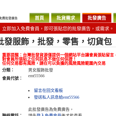
首頁
批貨需求
批發廣告
免費批發廣告
立即加入免費會員，即可張貼您的批發廣告，或需求。
批發服飾，批發，零售，切貨包
重要提醒：台灣批發貨源僅提供一個網站平台讓會員張貼留言
對會員所張貼之任何訊息不做任何保證！
任何交易都有風險，請在可以負擔的風險風險範圍內交易
分類：
男女服飾批發
emt55566
會員代號：
留言在回文看板
發送私人訊息給emt55566
此批發廣告為免費廣告，
聯絡電話：
請先
登入免費會員
後才能查看