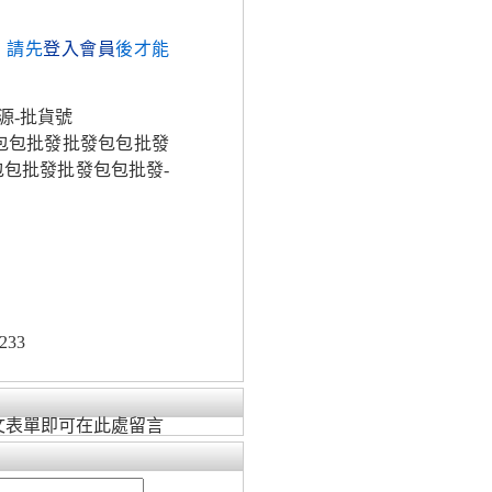
，請先
登入會員
後才能
源-批貨號
包包批發批發包包批發
包批發批發包包批發-
233
文表單即可在此處留言