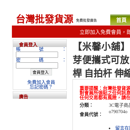
台灣批發貨源
首頁
免費批發廣告
立即加入免費會員，
【米馨小舖】
會員登入
帳號：
芽便攜式可放
密碼：
桿 自拍杆 伸
免費加入會員
忘記密碼？
重要提醒：台灣批發貨
對會員所張貼之任何訊
廣告
任何交易都有風險，請
分類：
3C電子商
o790704o
會員代號：
留言在