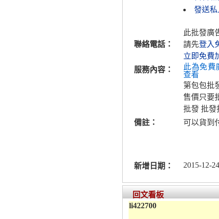
發送私人
此批發廣
聯絡電話：
請先
登入
立即免費
此為免費
服務內容：
查看
第包包批
售價只要
批發 批
備註：
可以貨到
2015-12-24
新增日期：
回文看板
li422700