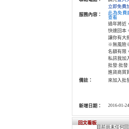
立即免費
此為免費
服務內容：
查看
過年將近
快速回本
讓你有大把
※無風險
名額有限
私訊我加
批發:批
進貨商貿
備註：
來加入批
2016-01-24
新增日期：
回文看板
目前尚未任何回