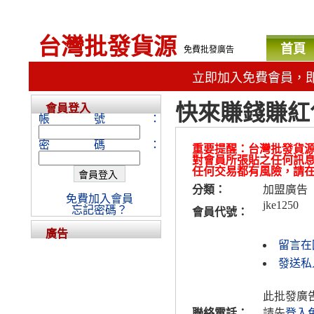
台灣批發貨源
首頁
免費批發廣告
立即加入免費會員，
快來賺錢賺紅
會員登入
帳號：
密碼：
重要提醒：台灣批發貨
對會員所張貼之任何訊
任何交易都有風險，請
分類：
加盟廣告
免費加入會員
jke1250
忘記密碼？
會員代號：
廣告
留言在
發送私人
此批發廣
聯絡電話：
請先
登入