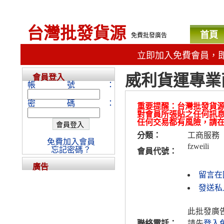
台灣批發貨源
首頁
免費批發廣告
立即加入免費會員，
威利貨運專業
會員登入
帳號：
密碼：
重要提醒：台灣批發貨
對會員所張貼之任何訊
任何交易都有風險，請
分類：
工商服務
免費加入會員
fzweili
忘記密碼？
會員代號：
廣告
留言在
發送私人
此批發廣
聯絡電話：
請先
登入