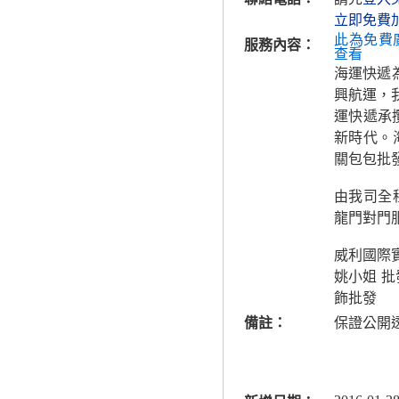
立即免費
此為免費
服務內容：
查看
海運快遞
興航運，
運快遞承
新時代。
關包包批
由我司全
龍門對門
威利國際
姚小姐 
飾批發
備註：
保證公開