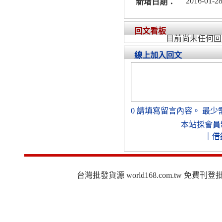
2016-01-28
新增日期：
回文看板
目前尚未任何回
線上加入回文
0
請填寫留言內容。
最少
本站採會員
｜
借
台灣批發貨源 world168.com.tw 免費刊登