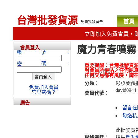
台灣批發貨源
首頁
免費批發廣告
立即加入免費會員，
魔力青春噴霧 
會員登入
帳號：
密碼：
重要提醒：台灣批發貨
對會員所張貼之任何訊
任何交易都有風險，請
分類：
彩妝美體
免費加入會員
david0944
忘記密碼？
會員代號：
廣告
留言在
發送私人
此批發廣
聯絡電話：
請先
登入