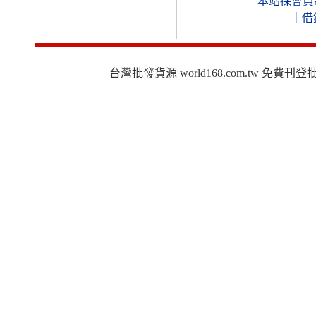
本站採會員
｜
借
台灣批發貨源 world168.com.tw 免費刊登