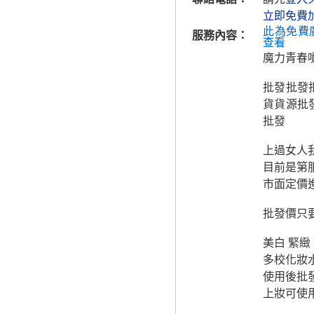
立即免費
此為免費
服務內容：
查看
魔力青春
批發批發批
貨貨源批
批發
上過女人
目前是第
市面定價
批發價只
美白 緊緻
多校化妝
使用後批
上妝可使