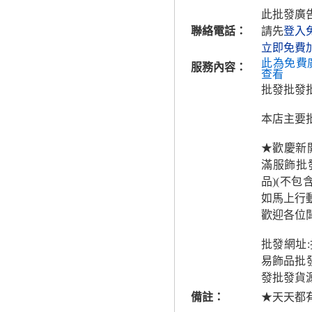
此批發廣
聯絡電話：
請先
登入
立即免費
此為免費
服務內容：
查看
批發批發
本店主要批
★歡慶新
滿服飾批
品)(不包
如馬上行動!
歡迎各位闆
批發網址
易飾品批
發批發貨源
備註：
★天天都