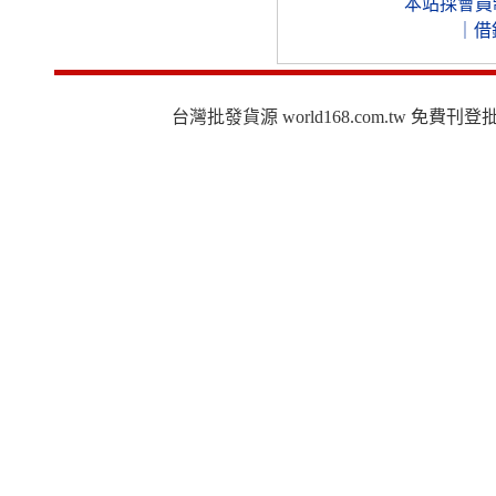
本站採會員
｜
借
台灣批發貨源 world168.com.tw 免費刊登