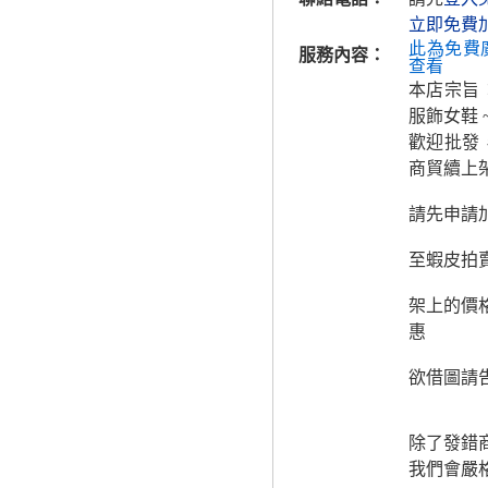
立即免費
此為免費
服務內容：
查看
本店宗旨
服飾女鞋 
歡迎批發
商貿續上
請先申請
至蝦皮拍
架上的價
惠
欲借圖請
除了發錯
我們會嚴