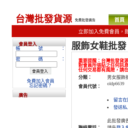
台灣批發貨源
首頁
免費批發廣告
立即加入免費會員，
服飾女鞋批發
會員登入
帳號：
密碼：
重要提醒：台灣批發貨
對會員所張貼之任何訊
任何交易都有風險，請
分類：
男女服飾
免費加入會員
oldp6639
忘記密碼？
會員代號：
廣告
留言在
發送私人
此批發廣
聯絡電話：
請先
登入