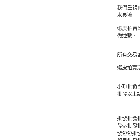
我們重視
水長流
蝦皮拍賣
做連繫 ~
所有交易
蝦皮拍賣
小額批發
批發以上
批發批發批
發w/批
發包包批