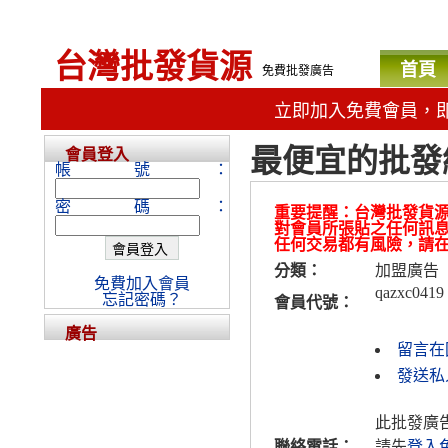
台灣批發貨源
首頁
免費批發廣告
立即加入免費會員，
最便宜的批發
會員登入
帳號：
密碼：
重要提醒：台灣批發貨
對會員所張貼之任何訊
任何交易都有風險，請
分類：
加盟廣告
免費加入會員
qazxc0419
忘記密碼？
會員代號：
廣告
留言在
發送私人
此批發廣
聯絡電話：
請先
登入