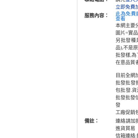
立即免費
此為免費
服務內容：
查看
本網主要
圖片=實品
另批發種
品),不
批發樣,
在意品質
目前全網
批發批發批
包批發.
批發批發
發
工廠促銷
備註：
連絡請加
進貨貿易
信箱連絡