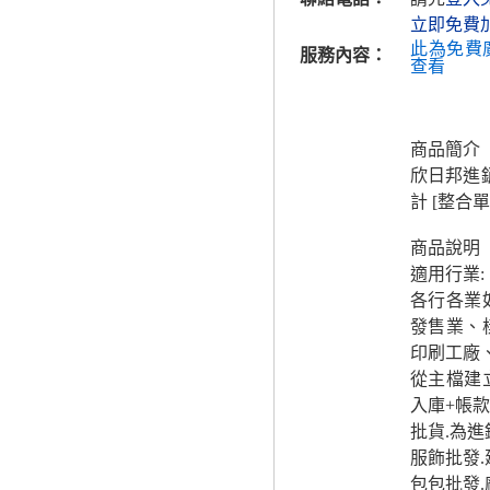
立即免費
此為免費
服務內容：
查看
商品簡介
欣日邦進銷
計 [整合
商品說明
適用行業:
各行各業
發售業、
印刷工廠
從主檔建立
入庫+帳
批貨.為
服飾批發.
包包批發.