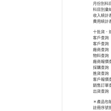
月份別科
科目別彙
收入統計
費用統計
十批貨．速
客戶查詢
客戶查詢
廠商查詢
物料查詢
廠商報價
採購查詢
進貨查詢
客戶報價
銷售訂單
出貨查詢
＊產品包
註冊序號