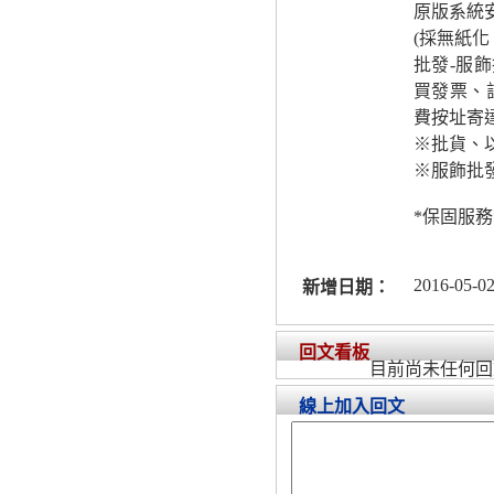
原版系統
(採無紙
批發-服
買發票、
費按址寄達
※批貨、
※服飾批
*保固服務
2016-05-02
新增日期：
回文看板
目前尚未任何回
線上加入回文