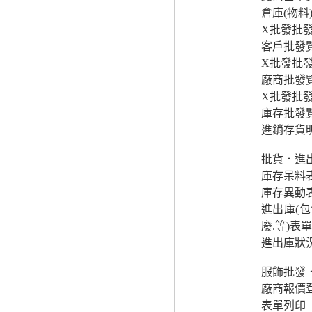
倉庫(物料
X批發批
客戶批發
X批發批
廠商批發
X批發批
庫存批發
進銷存貨
批貨．進出
庫存呆料
庫存異動
進出庫(包
廢.等)表
進出庫狀
服飾批發
廠商報價
表單列印