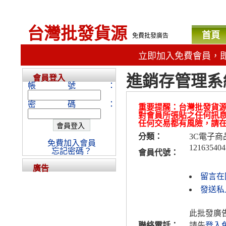
台灣批發貨源
首頁
免費批發廣告
立即加入免費會員，
進銷存管理系
會員登入
帳號：
密碼：
重要提醒：台灣批發貨
對會員所張貼之任何訊
任何交易都有風險，請
分類：
3C電子商
免費加入會員
121635404
忘記密碼？
會員代號：
廣告
留言在
發送私人
此批發廣
聯絡電話：
請先
登入