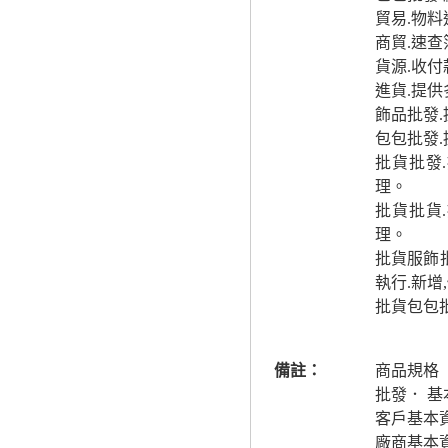
貿易.物
商貿.速
貨源.收
進貨.提
飾品批發
包包批發
批貨批發
理。
批貨批貨
理。
批貨服飾
執行.新增
批貨包包
備註：
商品規格
批發． 基
客戶基本
廠商基本