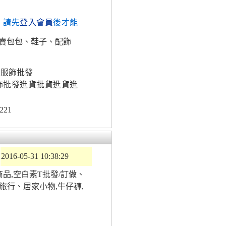
，請先
登入會員
後才能
賣包包、鞋子、配飾
發服飾批發
飾批發進貨批貨進貨進
221
2016-05-31 10:38:29
種商品,空白素T批發/訂做、
品/旅行、居家小物,牛仔褲,