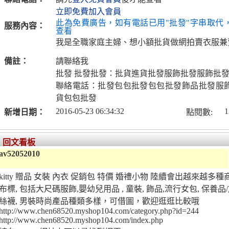
立即免費加入會員
此為免費廣告，如有電話已用"批發"字串取代
服務內容：
查看
我是全職家庭主婦、想小額批貨做網拍賣衣服兼
備註：
請聯絡我
批發 批發批發：批貨進貨批發服飾批發服飾批
聯絡電話：批發包包批發包包批發飾品批發服
貨包包批發
2016-05-23 06:34:32
1
新增日期：
點閱數:
回文看板
av52052010
kitty 贈品 女裝 內衣 促銷包 特價 婚禮小物 陸續會出越來越多
布標, 包括大尺碼服飾,嬰幼兒用品 , 童裝, 飾品,流行女包, 保養
絲襪, 男裝時尚產品種類多樣，可借圖，歡迎逛逛比較哦
http://www.chen68520.myshop104.com/category.php?id=244
http://www.chen68520.myshop104.com/index.php