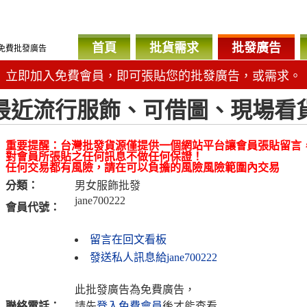
首頁
批貨需求
批發廣告
免費批發廣告
立即加入免費會員，即可張貼您的批發廣告，或需求。
最近流行服飾、可借圖、現場看
重要提醒：台灣批發貨源僅提供一個網站平台讓會員張貼留言
對會員所張貼之任何訊息不做任何保證！
任何交易都有風險，請在可以負擔的風險風險範圍內交易
分類：
男女服飾批發
jane700222
會員代號：
留言在回文看板
發送私人訊息給jane700222
此批發廣告為免費廣告，
聯絡電話：
請先
登入免費會員
後才能查看