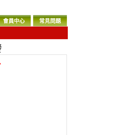
會員中心
常見問題
發
，