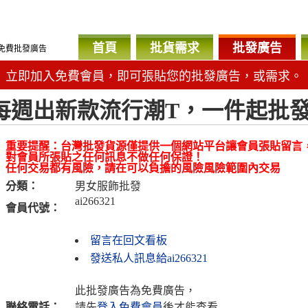
首頁
批貨需求
批發廣告
免費批發廣告
立即加入免費會員，即可張貼您的批發廣告，或需求。
每週出新款流行潮T，一件起批
重要提醒：台灣批發貨源僅提供一個網站平台讓會員張貼留言
對會員所張貼之任何訊息不做任何保證！
任何交易都有風險，請在可以負擔的風險風險範圍內交易
分類：
男女服飾批發
ai266321
會員代號：
留言在回文看板
發送私人訊息給ai266321
此批發廣告為免費廣告，
聯絡電話：
請先
登入免費會員
後才能查看