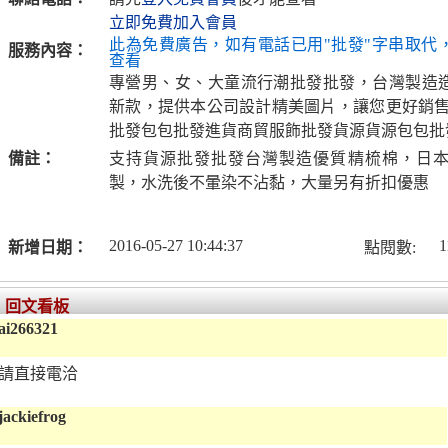
立即免費加入會員
此為免費廣告，如有電話已用"批發"字串取代
服務內容：
查看
專營男、女、大童流行潮批發批發，台灣製造
新款，提供本公司設計精美圖片，讓您更好銷售
批發包包批發進貨商貿服飾批發貨源貨源包包批
備註：
支持貨源批發批發台灣製造優質精梳棉，日
製，水洗後不暈染不沾黏，大量另有折扣優惠
2016-05-27 10:44:37
1
新增日期：
點閱數:
回文看板
ai266321
請直接電洽
jackiefrog