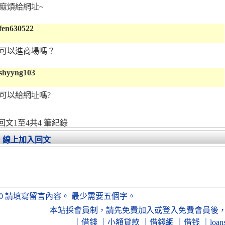
麻煩給網址~
fen630522
可以進商場嗎？
shyyng103
可以給網址嗎?
回文1至4共4 筆紀錄
線上加入回文
0
請填寫留言內容。
最少需要五個字。
本站採會員制，
請先免費加入
或
登入免費會員
後
｜
借錢
｜
小額貸款
｜
借錢網
｜
借钱
｜
loan