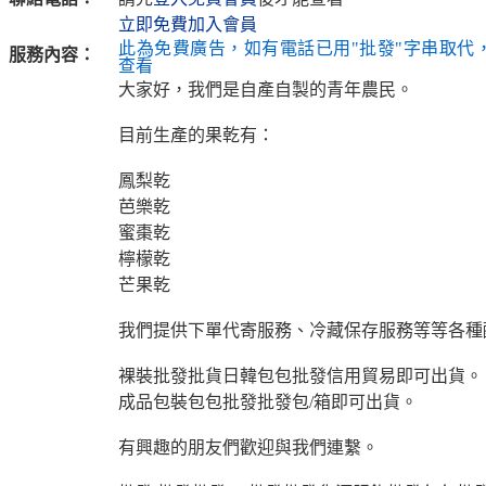
立即免費加入會員
此為免費廣告，如有電話已用"批發"字串取代
服務內容：
查看
大家好，我們是自產自製的青年農民。
目前生產的果乾有：
鳳梨乾
芭樂乾
蜜棗乾
檸檬乾
芒果乾
我們提供下單代寄服務、冷藏保存服務等等各種
裸裝批發批貨日韓包包批發信用貿易即可出貨。
成品包裝包包批發批發包/箱即可出貨。
有興趣的朋友們歡迎與我們連繫。