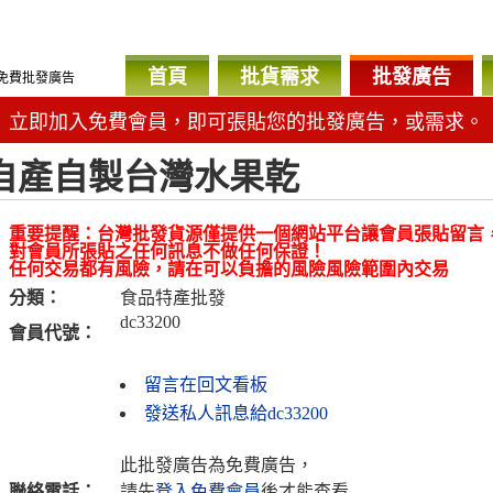
首頁
批貨需求
批發廣告
免費批發廣告
立即加入免費會員，即可張貼您的批發廣告，或需求。
自產自製台灣水果乾
重要提醒：台灣批發貨源僅提供一個網站平台讓會員張貼留言
對會員所張貼之任何訊息不做任何保證！
任何交易都有風險，請在可以負擔的風險風險範圍內交易
分類：
食品特產批發
dc33200
會員代號：
留言在回文看板
發送私人訊息給dc33200
此批發廣告為免費廣告，
聯絡電話：
請先
登入免費會員
後才能查看