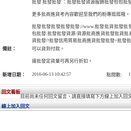
批發 批發批發 ：批發批發貨源服飾批發包包批
更多批商進貨考內容歡迎至我們的粉專逛逛哦。
批發批發批發批發批發://www.批發批貨批發
包批發.批發批發貨源/貨源批商進貨批發批貨批
貨批發/?批發信用貿易批商進貨批發批發=批發
備註：
可以貨到付款。
達批發定貨量可再另行折扣。
2016-06-13 10:42:57
1
新增日期：
點閱數:
回文看板
目前尚未任何回文留言，請直接填寫下方線上加入回
線上加入回文