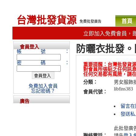
台灣批發貨源
首頁
免費批發廣告
立即加入免費會員，
防曬衣批發。
會員登入
帳號：
密碼：
重要提醒：台灣批發貨
對會員所張貼之任何訊
任何交易都有風險，請
分類：
男女服飾
免費加入會員
libfins383
忘記密碼？
會員代號：
廣告
留言在
發送私人
此批發廣
聯絡電話：
請先
登入