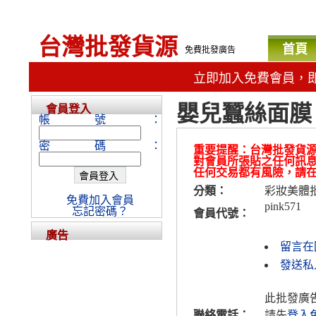
台灣批發貨源
首頁
免費批發廣告
立即加入免費會員，
嬰兒蠶絲面膜
會員登入
帳號：
密碼：
重要提醒：台灣批發貨
對會員所張貼之任何訊
任何交易都有風險，請
分類：
彩妝美體
免費加入會員
pink571
忘記密碼？
會員代號：
廣告
留言在
發送私人
此批發廣
聯絡電話：
請先
登入