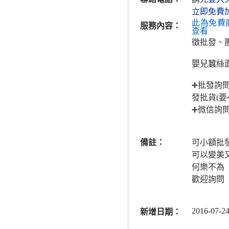
立即免費
此為免費
服務內容：
查看
徵批發、
嬰兒蠶絲
➕批發詢
發批貨(要
➕微信詢
備註：
可小額批
可以變美
何樂不為
歡迎詢問
2016-07-24
新增日期：